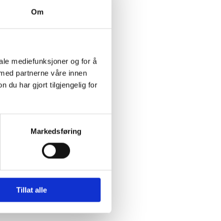
112, 259
Om
IP-200, Proff Surf
ca 60% vekt.
iale mediefunksjoner og for å
 med partnerne våre innen
u har gjort tilgjengelig for
Markedsføring
Tillat alle