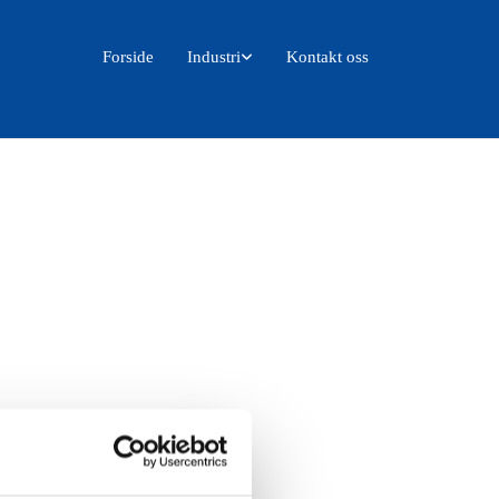
Forside
Industri
Kontakt oss
inger. Svart halvmatt glans 20.
ca 20