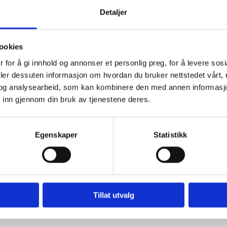
Herder
817, 822
Tynner
Detaljer
Emballasje
20 ltr.
Grunning
Farge
Svart
Tørrstoff
ookies
 for å gi innhold og annonser et personlig preg, for å levere sos
deler dessuten informasjon om hvordan du bruker nettstedet vårt,
og analysearbeid, som kan kombinere den med annen informasjon d
 inn gjennom din bruk av tjenestene deres.
Egenskaper
Statistikk
Tillat utvalg