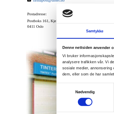

firmapost@tinter.no
Postadresse:
Postboks 161, Kjelsås
0411 Oslo
Samtykke
Denne nettsiden anvender c
Vi bruker informasjonskapsler
analysere trafikken vår. Vi 
sosiale medier, annonsering 
dem, eller som de har samlet
Samtykkevalg
Nødvendig