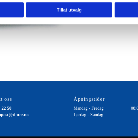
Tillat utvalg
t oss
Åpningstider
 22 50
Mandag - Fredag
08:
apost@tinter.no
Lørdag - Søndag