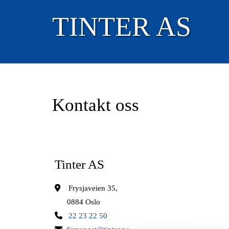
TINTER AS
Kontakt oss
Tinter AS

Frysjaveien 35,
0884 Oslo

22 23 22 50