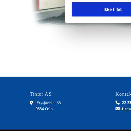
Ikke tillat
Tinter AS
Kontak

Frysjaveien 35

22 23
0884 Oslo

firm