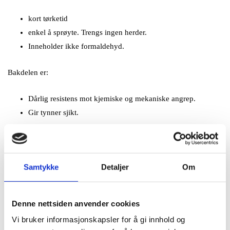
kort tørketid
enkel å sprøyte. Trengs ingen herder.
Inneholder ikke formaldehyd.
Bakdelen er:
Dårlig resistens mot kjemiske og mekaniske angrep.
Gir tynner sjikt.
Samtykke
Detaljer
Om
SYREHERDENDE PRODUKTER
Denne nettsiden anvender cookies
Aminohartser (urinemne og melamin) og alkydhartser, som ofte er
Vi bruker informasjonskapsler for å gi innhold og
modifisert med nitrocellulose brukes som bindemiddel i