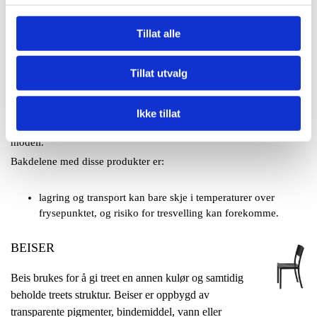
største årsaken til at bruken av vannfortynnbare produkter stadig
øker er krav for å minske utslipp av organiske løsemiddel.
Tillat alle
Dessuten har de vannfortynnbare produktene gode
brannresistensegenskaper.
Tillat utvalg
Det finns ett stort antall ulike vannfortynnbare
produkter/teknologier med varierende egenskaper avhengig av
bruksområde og kravprofil. Dissa kan være av type alkyd,
Ikke tillat
polyuretan, akrylat, polyesterbaserte, av en eller tokomponent
modell.
Bakdelene med disse produkter er:
lagring og transport kan bare skje i temperaturer over
frysepunktet, og risiko for tresvelling kan forekomme.
BEISER
Beis brukes for å gi treet en annen kulør og samtidig
beholde treets struktur. Beiser er oppbygd av
transparente pigmenter, bindemiddel, vann eller