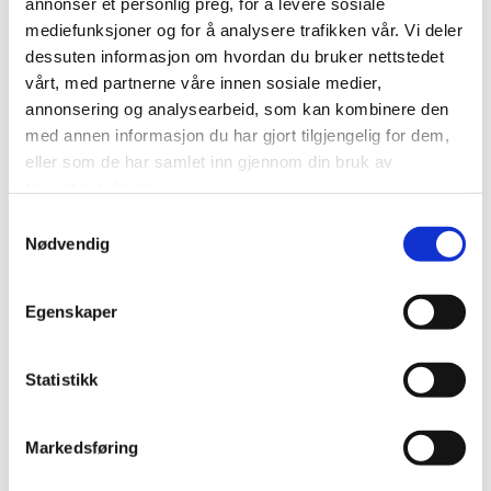
annonser et personlig preg, for å levere sosiale
syreherdende produkter. Syreherdende produkter kan være av en
mediefunksjoner og for å analysere trafikken vår. Vi deler
eller tokomponent type. En syreherder skal tilsettes et
dessuten informasjon om hvordan du bruker nettstedet
tokomponent materiale før påføring. Syreherdende materialer
vårt, med partnerne våre innen sosiale medier,
herder som et resultat av en polykondensationsprosess.
annonsering og analysearbeid, som kan kombinere den
med annen informasjon du har gjort tilgjengelig for dem,
eller som de har samlet inn gjennom din bruk av
tjenestene deres.
Samtykkevalg
VANNFORTYNNBARE
Nødvendig
PRODUKTER
Vann brukes helt eller delvis i stedet for et
Egenskaper
organisk løsemiddel i vannfortynnbare
produkter. Bindemiddel som emulsjoner, kolloidala dispersjoner
Statistikk
eller helt
vannløselige bindemiddel kan brukes for vannfortynnbare
produkter. Med emulsjon menes en dispersjon av et bindemiddel
Markedsføring
med en høy molekylvekt i vann. I et kolloidalsystem kan et
bindemiddel brukes som vannløselig eller som vannemulsjon. Den