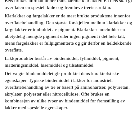
Beis brukes normalt under transparente klarlakker. En beis skal gi
overflaten en spesiell kulør og fremheve treets struktur.
Klarlakker og fargelakker er de mest brukte produktene innenfor
overflatebehandling. Den største forskjellen mellom klarlakker og
fargelakker er innholdet av pigment. Klarlakker inneholder en
ubetydelig mengde pigment eller ingen pigment i det hele tatt,
mens fargelakker er fullpigmenterte og gir derfor en heldekkende
overflate.
Lakkprodukter består av bindemiddel, fyllmiddel, pigment,
matteringsmiddel, løsemiddel og tilsatsmiddel.
Det valgte bindemiddelet gir produktet dens karakteristiske
egenskaper. Typiske bindemiddel i lakker for industriell
overflatebehandling av tre er basert på aminohartser, polyuretan,
akrylater, polyester eller nitrocellulose. Ofte brukes en
kombinasjon av ulike typer av bindemiddel for fremstilling av
lakker med spesielle egenskaper.