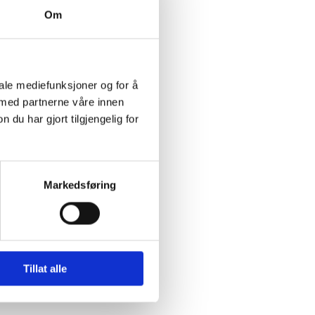
Om
lans
Halvblank
ynner
1031
ørrstoff
86 % vekt.
iale mediefunksjoner og for å
 med partnerne våre innen
u har gjort tilgjengelig for
Markedsføring
Tillat alle