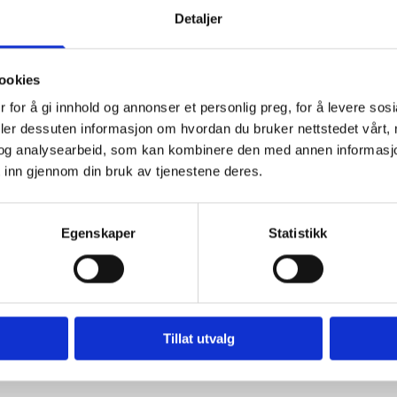
Detaljer
Varenr.
008 7298
G
Emballasje
18 ltr
T
ookies
Farge
aluminium
T
 for å gi innhold og annonser et personlig preg, for å levere sos
Herder
008 7299
deler dessuten informasjon om hvordan du bruker nettstedet vårt,
og analysearbeid, som kan kombinere den med annen informasjon d
 inn gjennom din bruk av tjenestene deres.
Teknisk datablad
Sikkerhetsdatablad (HMS)
Egenskaper
Statistikk
Tillat utvalg