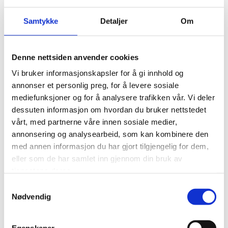
Samtykke
Detaljer
Om
Denne nettsiden anvender cookies
Vi bruker informasjonskapsler for å gi innhold og
annonser et personlig preg, for å levere sosiale
mediefunksjoner og for å analysere trafikken vår. Vi deler
dessuten informasjon om hvordan du bruker nettstedet
vårt, med partnerne våre innen sosiale medier,
annonsering og analysearbeid, som kan kombinere den
med annen informasjon du har gjort tilgjengelig for dem,
eller som de har samlet inn gjennom din bruk av
tjenestene deres.
Samtykkevalg
Nødvendig
Fuktbestandig trelim, klasse D3. For liming av dører, lameller etc.
Limet binder hurtig og er egnet til høyfrekvensliming.
Egenskaper