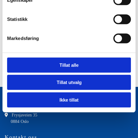
Statistikk
Varenr.
3339
Ventetid
max 7 min.
Emballasje
15 kg
Pressetid
2 - 5 min.
Markedsføring
Farge
Hvit
Lagringstid
6 mnd.
Sikkerhetsdatablad (HMS)
Tillat alle
Tillat utvalg
Ikke tillat
Tinter AS

Frysjaveien 35
0884 Oslo
Kontakt oss